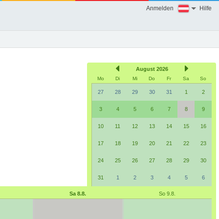
Anmelden
Hilfe
August 2026
Mo
Di
Mi
Do
Fr
Sa
So
27
28
29
30
31
1
2
3
4
5
6
7
8
9
10
11
12
13
14
15
16
17
18
19
20
21
22
23
24
25
26
27
28
29
30
31
1
2
3
4
5
6
Sa 8.8.
So 9.8.