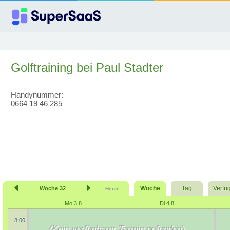
Golftraining bei Paul Stadter
Handynummer:
0664 19 46 285
Woche
Tag
Verfü
Woche 32
Heute
Mo 3.8.
Di 4.8.
8:00
(Kein verfügbarer Termin gefunden)